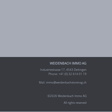
WEIDENBACH IMMO AG
Industriestrasse 17, 4543 Deitingen
Phone: +41 (0) 32 614 01 19
Mail:
immo@weidenbachstorenag.ch
©2026 Weidenbach Immo AG
All rights reserved