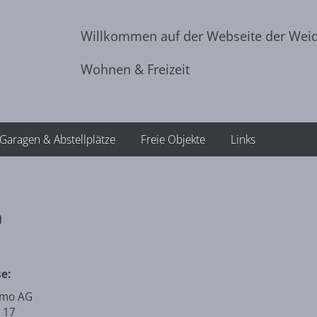
Willkommen auf der Webseite der We
Wohnen & Freizeit
Garagen & Abstellplätze
Freie Objekte
Links
m
e:
mmo AG
e 17