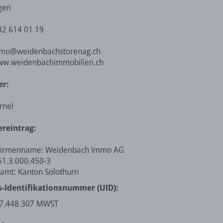
gen
32 614 01 19
weidenbachstorenag.ch
w.weidenbachimmobilien.ch
er:
rnel
ereintrag:
 Firmenname: Weidenbach Immo AG
1.3.000.450-3
ramt: Kanton Solothurn
Identifikationsnummer (UID):
07.448.307 MWST